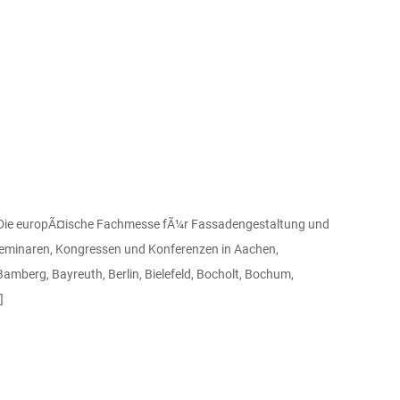
ie europÃ¤ische Fachmesse fÃ¼r Fassadengestaltung und
eminaren, Kongressen und Konferenzen in Aachen,
mberg, Bayreuth, Berlin, Bielefeld, Bocholt, Bochum,
]