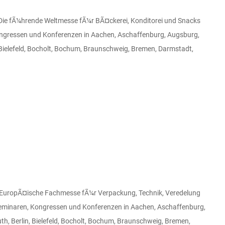
 fÃ¼hrende Weltmesse fÃ¼r BÃ¤ckerei, Konditorei und Snacks
ongressen und Konferenzen in Aachen, Aschaffenburg, Augsburg,
Bielefeld, Bocholt, Bochum, Braunschweig, Bremen, Darmstadt,
uropÃ¤ische Fachmesse fÃ¼r Verpackung, Technik, Veredelung
Seminaren, Kongressen und Konferenzen in Aachen, Aschaffenburg,
, Berlin, Bielefeld, Bocholt, Bochum, Braunschweig, Bremen,