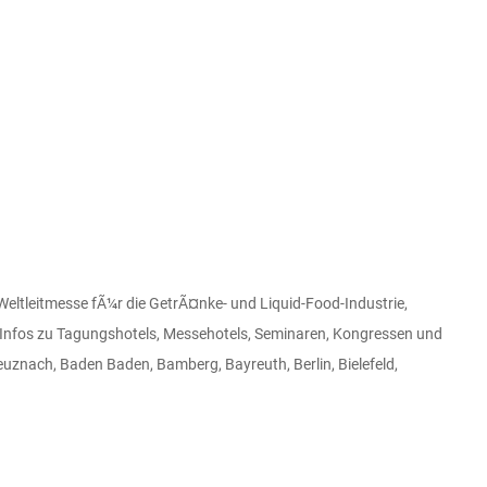
leitmesse fÃ¼r die GetrÃ¤nke- und Liquid-Food-Industrie,
 Infos zu Tagungshotels, Messehotels, Seminaren, Kongressen und
znach, Baden Baden, Bamberg, Bayreuth, Berlin, Bielefeld,