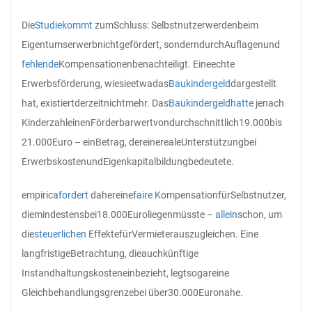
Die
Studie
kommt
zum
Schluss: Selbstnutzer
werden
beim
Eigentumserwerb
nicht
gefördert, sondern
durch
Auflagen
und
fehlende
Kompensationen
benachteiligt. Eine
echte
Erwerbsförderung, wie
sie
etwa
das
Baukindergeld
dargestellt
hat, existiert
derzeit
nicht
mehr. Das
Baukindergeld
hatte
je
nach
Kinderzahl
einen
Förderbarwert
von
durchschnittlich
19.000
bis
21.000
Euro – ein
Betrag, der
eine
reale
Unterstützung
bei
Erwerbskosten
und
Eigenkapitalbildung
bedeutete.
empirica
fordert
daher
eine
faire
Kompensation
für
Selbstnutzer,
die
mindestens
bei
18.000
Euro
liegen
müsste –
allein
schon, um
die
steuerlichen
Effekte
für
Vermieter
auszugleichen. Eine
langfristige
Betrachtung, die
auch
künftige
Instandhaltungskosten
einbezieht, legt
sogar
eine
Gleichbehandlungsgrenze
bei über
30.000
Euro
nahe.