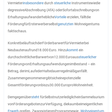
Vermieter
insbesondere
durch
steuerliche
Instrumente
wie
die
degressive
Abschreibung (AfA) oder
Sofortabschreibung
von
Erhaltungsaufwand
erhebliche
Vorteile
erzielen, fällt
die
Förderung
für
Ersterwerber
selbst
genutzten
Wohneigentums
faktisch
aus.
Konkret
beläuft
sich
der
Förderbarwert
für
Vermieter
bei
Neubauten
auf
rund
18.000 Euro. Hinzu
kommt
ein
durchschnittlicher
Barwert
von
12.000 Euro
aus
steuerlicher
Förderung
von
Erhaltungsaufwendungen
im
Bestand – ein
Betrag, der
im
Laufe
der
Haltedauer
regelmäßig
anfällt.
Zusammengenommen
ergibt
sich
eine
potenzielle
Gesamtförderung
von
bis
zu
30.000 Euro
pro
Wohneinheit.
Demgegenüber
steht
für
Selbstnutzer
lediglich
ein
Sammelsurium
von
Förderangeboten
zur
Verfügung, die
kaum
beim
eigentlichen
Erwerb
greifen. Zwar
existieren
Programme
wie „
Wohneigentum