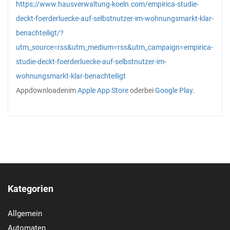
https://www.hausverwaltung-koeln.com/empirica-studie-
deckt-foerderluecke-auf-selbstnutzer-im-wohnungsmarkt-klar-
benachteiligt/?
utm_source=rss&utm_medium=rss&utm_campaign=empirica-
studie-deckt-foerderluecke-auf-selbstnutzer-im-
wohnungsmarkt-klar-benachteiligt
App
downloaden
im
Apple App Store
oder
bei
Google Play
.
Kategorien
Allgemein
Automaten