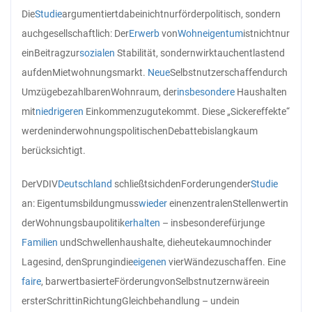
Die
Studie
argumentiert
dabei
nicht
nur
förderpolitisch, sondern
auch
gesellschaftlich: Der
Erwerb
von
Wohneigentum
ist
nicht
nur
ein
Beitrag
zur
sozialen
Stabilität, sondern
wirkt
auch
entlastend
auf
den
Mietwohnungsmarkt.
Neue
Selbstnutzer
schaffen
durch
Umzüge
bezahlbaren
Wohnraum, der
insbesondere
Haushalten
mit
niedrigeren
Einkommen
zugutekommt. Diese „Sickereffekte“
werden
in
der
wohnungspolitischen
Debatte
bislang
kaum
berücksichtigt.
Der
VDIV
Deutschland
schließt
sich
den
Forderungen
der
Studie
an: Eigentumsbildung
muss
wieder
einen
zentralen
Stellenwert
in
der
Wohnungsbaupolitik
erhalten
– insbesondere
für
junge
Familien
und
Schwellenhaushalte, die
heute
kaum
noch
in
der
Lage
sind, den
Sprung
in
die
eigenen
vier
Wände
zu
schaffen. Eine
faire
, barwertbasierte
Förderung
von
Selbstnutzern
wäre
ein
erster
Schritt
in
Richtung
Gleichbehandlung – und
ein