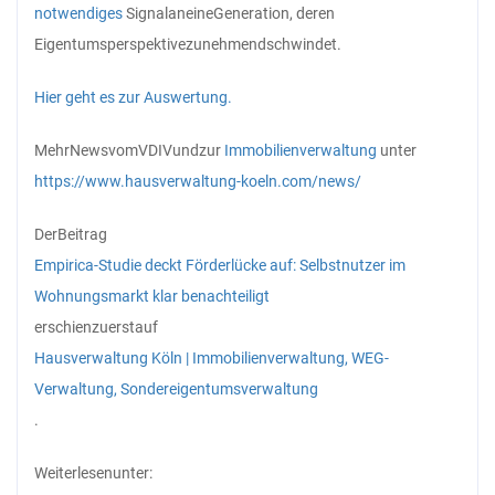
notwendiges
Signal
an
eine
Generation, deren
Eigentumsperspektive
zunehmend
schwindet.
Hier geht es zur Auswertung.
Mehr
News
vom
VDIV
und
zur
Immobilienverwaltung
unter
https://www.hausverwaltung-koeln.com/news/
Der
Beitrag
Empirica-Studie deckt Förderlücke auf: Selbstnutzer im
Wohnungsmarkt klar benachteiligt
erschien
zuerst
auf
Hausverwaltung Köln | Immobilienverwaltung, WEG-
Verwaltung, Sondereigentumsverwaltung
.
Weiterlesen
unter: