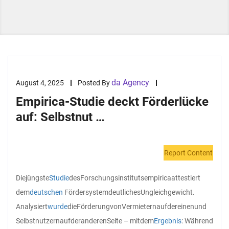
da Agency
August 4, 2025
Posted By
Empirica-Studie deckt Förderlücke
auf: Selbstnut …
Report Content
Die
jüngste
Studie
des
Forschungsinstituts
empirica
attestiert
dem
deutschen
Fördersystem
deutliches
Ungleichgewicht.
Analysiert
wurde
die
Förderung
von
Vermietern
auf
der
einen
und
Selbstnutzern
auf
der
anderen
Seite – mit
dem
Ergebnis
: Während