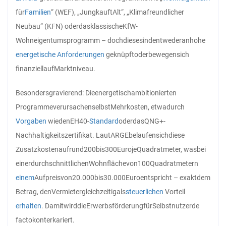
für
Familien
“ (WEF), „Jung
kauft
Alt“, „Klimafreundlicher
Neubau“ (KFN) oder
das
klassische
KfW-
Wohneigentumsprogramm – doch
diese
sind
entweder
an
hohe
energetische
Anforderungen
geknüpft
oder
bewegen
sich
finanziell
auf
Marktniveau.
Besonders
gravierend: Die
energetisch
ambitionierten
Programme
verursachen
selbst
Mehrkosten, etwa
durch
Vorgaben
wie
den
EH40-
Standard
oder
das
QNG+-
Nachhaltigkeitszertifikat. Laut
ARGE
belaufen
sich
diese
Zusatzkosten
auf
rund
200
bis
300
Euro
je
Quadratmeter, was
bei
einer
durchschnittlichen
Wohnfläche
von
100
Quadratmetern
einem
Aufpreis
von
20.000
bis
30.000
Euro
entspricht – exakt
dem
Betrag, den
Vermieter
gleichzeitig
als
steuerlichen
Vorteil
erhalten
. Damit
wird
die
Erwerbsförderung
für
Selbstnutzer
de
facto
konterkariert.