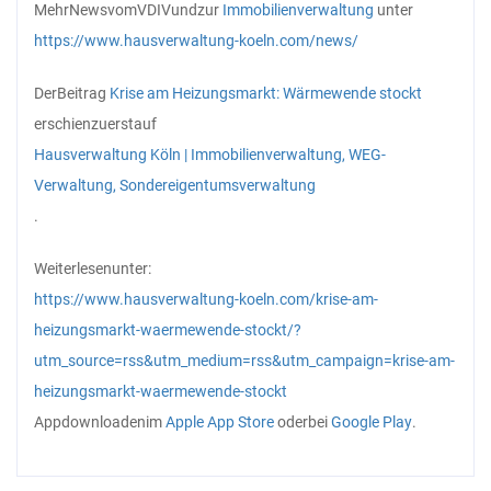
Mehr
News
vom
VDIV
und
zur
Immobilienverwaltung
unter
https://www.hausverwaltung-koeln.com/news/
Der
Beitrag
Krise am Heizungsmarkt: Wärmewende stockt
erschien
zuerst
auf
Hausverwaltung Köln | Immobilienverwaltung, WEG-
Verwaltung, Sondereigentumsverwaltung
.
Weiterlesen
unter:
https://www.hausverwaltung-koeln.com/krise-am-
heizungsmarkt-waermewende-stockt/?
utm_source=rss&utm_medium=rss&utm_campaign=krise-am-
heizungsmarkt-waermewende-stockt
App
downloaden
im
Apple App Store
oder
bei
Google Play
.