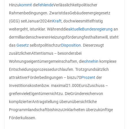
Hinzu
kommt
die
fehlende
Verlässlichkeit
politischer
Rahmenbedingungen. Zwar
ist
das
Gebäudeenergiegesetz
(GEG) seit
Januar
2024
in
Kraft
, doch
wie
es
mittelfristig
weitergeht, ist
unklar. Während
die
aktuelle
Bundesregierung
an
der
milliardenschweren
Heizungsförderung
festhalten
will, steht
das
Gesetz
selbst
politisch
zur
Disposition
. Dies
erzeugt
zusätzlichen
Attentismus – besonders
bei
Wohnungseigentümergemeinschaften, die
ohnehin
komplexe
Entscheidungsprozesse
durchlaufen. Trotz
grundsätzlich
attraktiver
Förderbedingungen – bis
zu
70
Prozent
der
Investitionskosten
bzw. maximal
21.000
Euro
Zuschuss –
greifen
viele
Eigentümer
nicht
zu. Die
Gründe
reichen
von
komplizierter
Antragstellung über
unübersichtliche
Programmlandschaft
bis
hin
zu
Unklarheiten über
zukünftige
Förderkulissen.