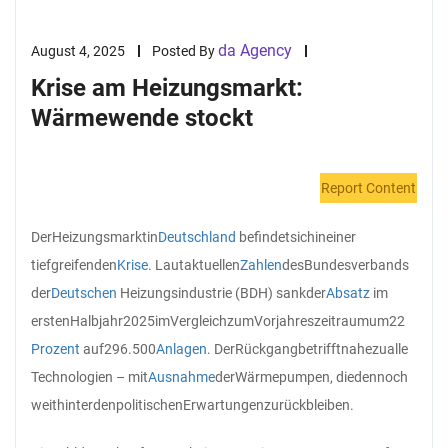
da Agency
August 4, 2025
Posted By
Krise am Heizungsmarkt:
Wärmewende stockt
Report Content
Der
Heizungsmarkt
in
Deutschland
befindet
sich
in
einer
tiefgreifenden
Krise
. Laut
aktuellen
Zahlen
des
Bundesverbands
der
Deutschen
Heizungsindustrie (BDH) sank
der
Absatz
im
ersten
Halbjahr
2025
im
Vergleich
zum
Vorjahreszeitraum
um
22
Prozent
auf
296.500
Anlagen
. Der
Rückgang
betrifft
nahezu
alle
Technologien – mit
Ausnahme
der
Wärmepumpen, die
dennoch
weit
hinter
den
politischen
Erwartungen
zurückbleiben.