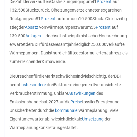
Die
Zahl
der
verkauften
Gasheizungen
ging
um
41
Prozent
auf
132.500
Stück
zurück, Ölheizungen
verzeichneten
sogar
einen
Rückgang
von
81
Prozent
auf
nur
noch
10.500
Stück. Gleichzeitig
stieg
der
Absatz
von
Wärmepumpen
zwar
um
55
Prozent
auf
139.500
Anlagen
– doch
selbst
bei
optimistischer
Hochrechnung
erwartet
der
BDH
für
das
Gesamtjahr
lediglich
250.000
verkaufte
Wärmepumpen. Das
ist
nur
die
Hälfte
des
formulierten
Jahresziels
zum
Erreichen
der
Klimawende.
Die
Ursachen
für
die
Marktschwäche
sind
vielschichtig, der
BDH
nennt
insbesondere
drei
Faktoren: eine
generell
verunsicherte
Verbraucherstimmung, unklare
Auswirkungen
des
Emissionshandels
ab
2027
auf
die
Preise
fossiler
Energien
und
Unsicherheiten
durch
die
kommunale
Wärmeplanung. Viele
Eigentümer
warten
ab, wie
sich
die
lokale
Umsetzung
der
Wärmeplanung
konkret
ausgestaltet.