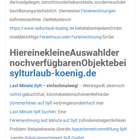
der
Insel
gelegen, ist
nicht
nur
der
bekannteste, sondern
auch
der
bevölkerungsreichste
Ort. Die
meisten
Ferienwohnungen
befinden
sich
hier. Die
Website
von
https://www.sylturlaub-koenig.de
bietet
aber
in
jedem
Ort
der
Insel
die
richtige
Ferienhaus
oder
Ferienwohnung
für
Sie.
Hier
eine
kleine
Auswahl
der
noch
verfügbaren
Objekte
bei
sylturlaub-koenig.de
Last Minute Sylt
– einfach
mal
weg!
– Wer
weg
will, aber
noch
nichts
gebucht
hat, könnte
bei
dem
schönen
Wetter
die
Sommerferien auf Sylt
verbringen
und
einfach
mal
Last Minute Sylt buchen
. Eine
Ferienwohnung last Minute auf Sylt
zu
finden
ist
eigentlich
kein
Problem: Beispielsweise über
die
Appartementvermittlung Sylt
von
der
König Appartement Sylt GmbH
.