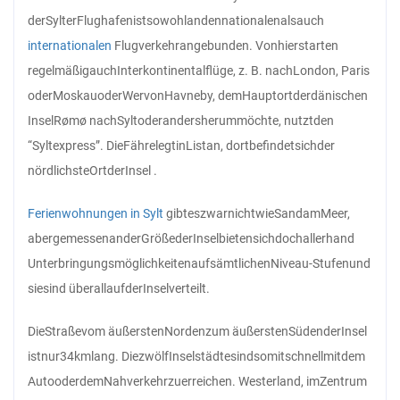
der
Sylter
Flughafen
ist
sowohl
an
den
nationalen
als
auch
internationalen
Flugverkehr
angebunden. Von
hier
starten
regelmäßig
auch
Interkontinentalflüge, z. B. nach
London, Paris
oder
Moskau
oder
Wer
von
Havneby, dem
Hauptort
der
dänischen
Insel
Rømø nach
Sylt
oder
andersherum
möchte, nutzt
den
“Syltexpress”. Die
Fähre
legt
in
List
an, dort
befindet
sich
der
nördlichste
Ort
der
Insel .
Ferienwohnungen in Sylt
gibt
es
zwar
nicht
wie
Sand
am
Meer,
aber
gemessen
an
der
Größe
der
Insel
bieten
sich
doch
allerhand
Unterbringungsmöglichkeiten
auf
sämtlichen
Niveau-Stufen
und
sie
sind überall
auf
der
Insel
verteilt.
Die
Straße
vom äußersten
Norden
zum äußersten
Süden
der
Insel
ist
nur
34
km
lang. Die
zwölf
Inselstädte
sind
somit
schnell
mit
dem
Auto
oder
dem
Nahverkehr
zu
erreichen. Westerland, im
Zentrum