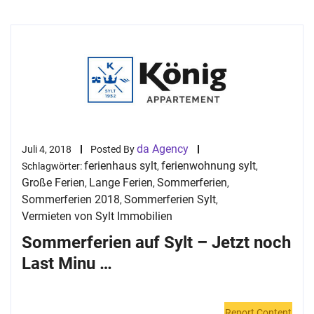
da Agency
Juli 4, 2018
Posted By
ferienhaus sylt
ferienwohnung sylt
Schlagwörter:
,
,
Große Ferien
Lange Ferien
Sommerferien
,
,
,
Sommerferien 2018
Sommerferien Sylt
,
,
Vermieten von Sylt Immobilien
Sommerferien auf Sylt – Jetzt noch
Last Minu …
Report Content