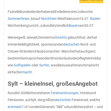
Fast
alle
Bundesländer
haben
ab
Ende
der
ersten
Juliwoche
Sommerferien
, bis
auf
Nordrhein
-Westfalen
zum
16.07.
Baden
-
Württemberg
zum
26.Juli
und
letztendlich
Bayern
am
30.07.
Wer
weg
will, aber
jetzt
immer
noch
nichts
gebucht
hat, der
hat
immer
die
Möglichkeit, spontan
an
den
deutschen
Nord- und
Ostsee-Stränden
Urlaub
zu
machen. Mancher
hat
auch
ganz
bestimmte
Ansprüche
an
den
Strandurlaub
oder
pflegt
ein
Hobby
wie
Golfspielen
oder
Surfen
, was
die
Auswahl
manchmal
nicht
einfacher
macht
.
Sylt – kleine
Insel, großes
Angebot
Rund
60.000
Betten
stehen
in
Ferienwohnungen
, Hotels
und
Pensionen, auf
Sylt, der
größten
deutschen
Ferieninsel, welche
erstmals
1141
von
den
Dänen
als “Sild” urkundlich
erwähnt – und