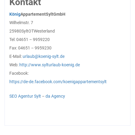
Kontakt
König
Appartement
Sylt
GmbH
Wilhelmstr. 7
25980
Sylt
OT
Westerland
Tel: 04651 – 9959
220
Fax: 04651 – 9959
230
E-Mail:
urlaub@koenig-sylt.de
Web:
http://www.sylturlaub-koenig.de
Facebook:
https://de-de.facebook.com/koenigappartementsylt
SEO Agentur Sylt
–
da Agency