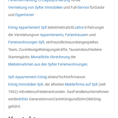
Vermietung von Sylter Immobilien
und Full-
Service
für
Gäste
und
Eigentümer
König Appartement Sylt
bietet
mehr
als
30
Jahre
Erfahrung
in
der Vermietung
von
Appartements
,
Ferienhäuser
n und
Ferienwohnungen Sylt
, ein
freundliches
und
eingespieltes
Team, Zuverlässige
Reinigungskräfte, Tausende
zufriedene
Stammgäste,
Monatliche Abrechnung
der
Mieteinnahmen aus den Sylter Ferienwohnungen
.
Sylt Appartement
König
ist
eine
Tochterfirma
von
König Immobilien Sylt
, der ältesten
Maklerfirma auf Sylt
(seit
1962) mit
vielen
zufriedenen
Kunden. Das
Familienunternehmen
wird
in
dritter
Generation
von
Carin
König
und
Sohn
Ole
König
geführt.