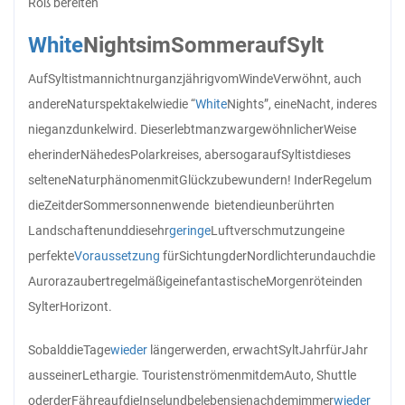
Roß bereiten
White
Nights
im
Sommer
auf
Sylt
Auf
Sylt
ist
man
nicht
nur
ganzjährig
vom
Winde
Verwöhnt, auch
andere
Naturspektakel
wie
die “
White
Nights”, eine
Nacht, in
der
es
nie
ganz
dunkel
wird. Dies
erlebt
man
zwar
gewöhnlicher
Weise
eher
in
der
Nähe
des
Polarkreises, aber
sogar
auf
Sylt
ist
dieses
seltene
Naturphänomen
mit
Glück
zu
bewundern! In
der
Regel
um
die
Zeit
der
Sommersonnenwende bieten
die
unberührten
Landschaften
und
die
sehr
geringe
Luftverschmutzung
eine
perfekte
Voraussetzung
für
Sichtung
der
Nordlichter
und
auch
die
Aurora
zaubert
regelmäßig
eine
fantastische
Morgenröte
in
den
Sylter
Horizont.
Sobald
die
Tage
wieder
länger
werden, erwacht
Sylt
Jahr
für
Jahr
aus
seiner
Lethargie. Touristen
strömen
mit
dem
Auto, Shuttle
oder
der
Fähre
auf
die
Insel
und
beleben
sie
nach
dem
immer
wieder