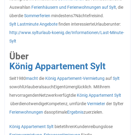
Auswahl
an
Ferienhäusern und Ferienwohnungen auf Sylt
, die
über
die
Sommerferien
mindestens
7
Nächte
frei
sind.
Sylt Lastminute Angebote
finden interessierte
Urlauber
unter:
http://www.sylturlaub-koenig.de/Informationen/Last-Minute-
Sylt
Über
König Appartement Sylt
Seit
1980
macht
die
König Appartement-Vermietung
auf
Sylt
sowohl
Urlauber
als
auch
Eigentümer
glücklich. Mit
ihrem
hervorragenden
Netzwerk
verfügt
die
König Appartement Sylt
über
die
notwendige
Kompetenz, um
für
die
Vermieter
der Sylter
Ferienwohnungen
das
optimale
Ergebnis
zu
erzielen.
König Appartement Sylt
bietet
ihren
Kunden
reibungslose
Ferienvermietung
,
Ertragsoptimierung
für
die