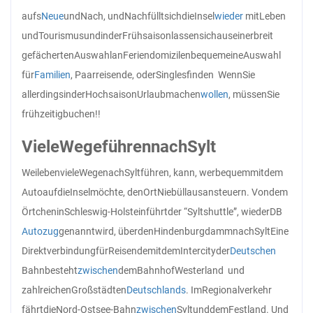
aufs
Neue
und
Nach, und
Nach
füllt
sich
die
Insel
wieder
mit
Leben
und
Tourismus
und
in
der
Frühsaison
lassen
sich
aus
einer
breit
gefächerten
Auswahl
an
Feriendomizilen
bequem
eine
Auswahl
für
Familien
, Paarreisende, oder
Singles
finden Wenn
Sie
allerdings
in
der
Hochsaison
Urlaub
machen
wollen
, müssen
Sie
frühzeitig
buchen!!
Viele
Wege
führen
nach
Sylt
Weil
eben
viele
Wege
nach
Sylt
führen, kann, wer
bequem
mit
dem
Auto
auf
die
Insel
möchte, den
Ort
Niebüll
aus
ansteuern. Von
dem
Örtchen
in
Schleswig-Holstein
führt
der “Syltshuttle”, wie
der
DB
Autozug
genannt
wird, über
den
Hindenburgdamm
nach
Sylt
Eine
Direktverbindung
für
Reisende
mit
dem
Intercity
der
Deutschen
Bahn
besteht
zwischen
dem
Bahnhof
Westerland und
zahlreichen
Großstädten
Deutschlands
. Im
Regionalverkehr
fährt
die
Nord-Ostsee-Bahn
zwischen
Sylt
und
dem
Festland. Und