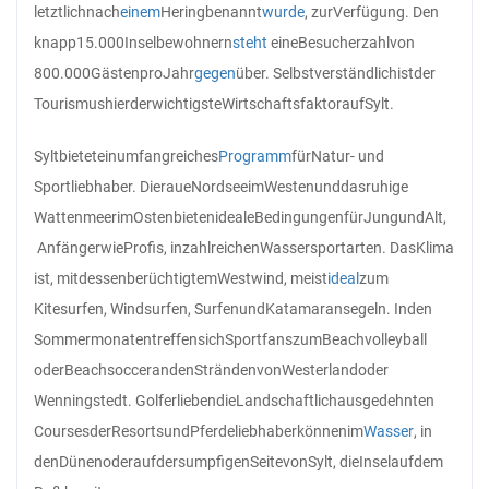
letztlich
nach
einem
Hering
benannt
wurde
, zur
Verfügung. Den
knapp
15.000
Inselbewohnern
steht
eine
Besucherzahl
von
800.000
Gästen
pro
Jahr
gegen
über. Selbstverständlich
ist
der
Tourismus
hier
der
wichtigste
Wirtschaftsfaktor
auf
Sylt.
Sylt
bietet
ein
umfangreiches
Programm
für
Natur- und
Sportliebhaber. Die
raue
Nordsee
im
Westen
und
das
ruhige
Wattenmeer
im
Osten
bieten
ideale
Bedingungen
für
Jung
und
Alt,
Anfänger
wie
Profis, in
zahlreichen
Wassersportarten. Das
Klima
ist, mit
dessen
berüchtigtem
Westwind, meist
ideal
zum
Kitesurfen, Windsurfen, Surfen
und
Katamaransegeln. In
den
Sommermonaten
treffen
sich
Sportfans
zum
Beachvolleyball
oder
Beachsoccer
an
den
Stränden
von
Westerland
oder
Wenningstedt. Golfer
lieben
die
Landschaftlich
ausgedehnten
Courses
der
Resorts
und
Pferdeliebhaber
können
im
Wasser
, in
den
Dünen
oder
auf
der
sumpfigen
Seite
von
Sylt, die
Insel
auf
dem