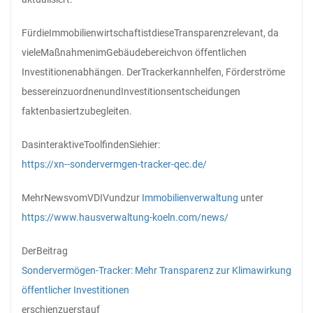
Für
die
Immobilienwirtschaft
ist
diese
Transparenz
relevant, da
viele
Maßnahmen
im
Gebäudebereich
von öffentlichen
Investitionen
abhängen. Der
Tracker
kann
helfen, Förderströme
besser
einzuordnen
und
Investitionsentscheidungen
faktenbasiert
zu
begleiten.
Das
interaktive
Tool
finden
Sie
hier:
https://xn--sondervermgen-tracker-qec.de/
Mehr
News
vom
VDIV
und
zur
Immobilienverwaltung
unter
https://www.hausverwaltung-koeln.com/news/
Der
Beitrag
Sondervermögen-Tracker: Mehr Transparenz zur Klimawirkung
öffentlicher Investitionen
erschien
zuerst
auf