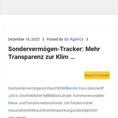
da Agency
Dezember 16, 2025
Posted By
Sondervermögen-Tracker: Mehr
Transparenz zur Klim …
Report Content
Das
Sondervermögen
umfasst
500
Milliarden
Euro über
zwölf
Jahre
. Ein
erheblicher
Teil
fließt
an
Länder, Kommunen
und
den
Klima- und
Transformationsfonds. Der
Tracker
ordnet
Haushaltsmittel
nach
ihrer
Klimawirkung
und
wird
jährlich
aktualisiert.