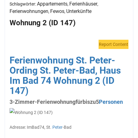
Appartements
Ferienhäuser
Schlagwörter:
,
,
Ferienwohnungen
Fewos
Unterkünfte
,
,
Wohnung 2 (ID 147)
Report Content
Ferienwohnung St. Peter-
Ording St. Peter-Bad, Haus
Im Bad 74 Wohnung 2 (ID
147)
3-Zimmer-Ferienwohnung
für
bis
zu
5
Personen
Adresse: Im
Bad
74, St.
Peter
-Bad