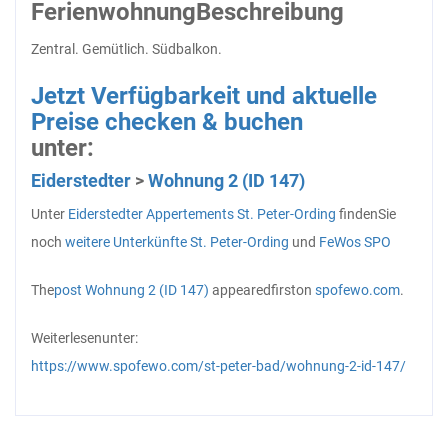
Ferienwohnung
Beschreibung
Zentral. Gemütlich. Südbalkon.
Jetzt Verfügbarkeit und aktuelle
Preise checken & buchen
unter:
Eiderstedter
>
Wohnung 2 (ID 147)
Unter
Eiderstedter
Appertements St. Peter-Ording
finden
Sie
noch
weitere
Unterkünfte St. Peter-Ording
und
FeWos SPO
The
post
Wohnung 2 (ID 147)
appeared
first
on
spofewo.com
.
Weiterlesen
unter:
https://www.spofewo.com/st-peter-bad/wohnung-2-id-147/