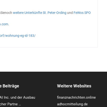
n
Sie
noch
weitere
Unterkünfte St. Peter-Ording
und
FeWos SPO
o.com
.
orf/wohnung-eg-id-183/
e Beiträge
Weitere Websites
I Inc. und der Ausbau
finanznachrichten.online
cher Partne …
adhocmitteilung.de