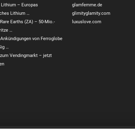
 Lithium – Europas
glamfemme.de
sches Lithium …
glimityglamity.com
Rare Earths (ZA) – 50-Mio.-
luxuslove.com
ritze …
-Ankündigungen von Ferroglobe
Sig …
zum Vendingmarkt – jetzt
en