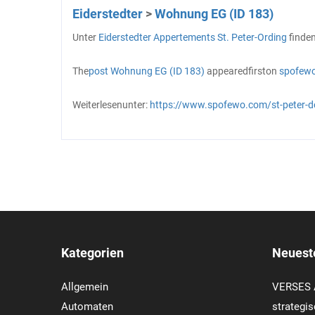
Eiderstedter
>
Wohnung EG (ID 183)
Unter
Eiderstedter
Appertements St. Peter-Ording
finde
The
post
Wohnung EG (ID 183)
appeared
first
on
spofew
Weiterlesen
unter:
https://www.spofewo.com/st-peter-d
Kategorien
Neuest
Allgemein
VERSES A
Automaten
strategis